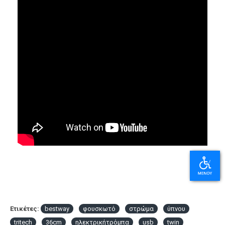
Ετικέτες:
bestway
φουσκωτό
στρώμα
ύπνου
tritech
36cm
ηλεκτρικήτρόμπα
usb
twin