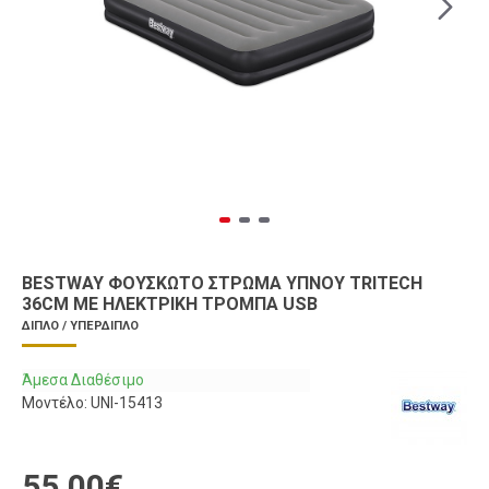
BESTWAY ΦΟΥΣΚΩΤΌ ΣΤΡΏΜΑ ΎΠΝΟΥ TRITECH
36CM ΜΕ ΗΛΕΚΤΡΙΚΉ ΤΡΌΜΠΑ USB
ΔΙΠΛΌ / ΥΠΈΡΔΙΠΛΟ
Άμεσα Διαθέσιμο
Μοντέλο:
UNI-15413
55,00€