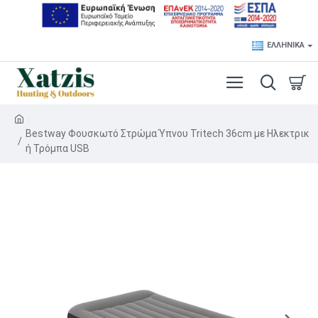
ΕΛΛΗΝΙΚΆ
Bestway Φουσκωτό Στρώμα Ύπνου Tritech 36cm με Ηλεκτρικ
ή Τρόμπα USB