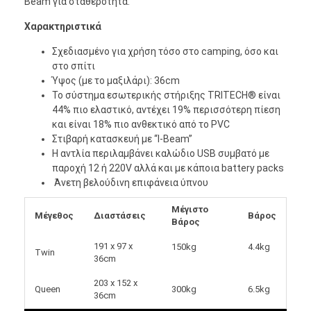
Beam για σταθερότητα.
Χαρακτηριστικά
Σχεδιασμένο για χρήση τόσο στο camping, όσο και
στο σπίτι
Ύψος (με το μαξιλάρι): 36cm
Το σύστημα εσωτερικής στήριξης TRITECH® είναι
44% πιο ελαστικό, αντέχει 19% περισσότερη πίεση
και είναι 18% πιο ανθεκτικό από το PVC
Στιβαρή κατασκευή με “I-Beam”
Η αντλία περιλαμβάνει καλώδιο USB συμβατό με
παροχή 12 ή 220V αλλά και με κάποια battery packs
Άνετη βελούδινη επιφάνεια ύπνου
Μέγιστο
Μέγεθος
Διαστάσεις
Βάρος
Βάρος
191 x 97 x
150kg
4.4kg
Twin
36cm
203 x 152 x
Queen
300kg
6.5kg
36cm