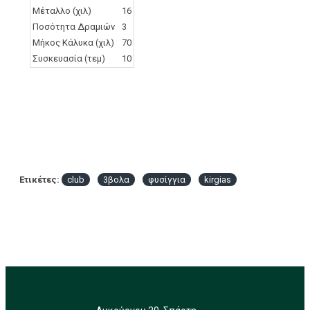
Μέταλλο (χιλ)
16
Ποσότητα Δραμιών
3
Μήκος Κάλυκα (χιλ)
70
Συσκευασία (τεμ)
10
Ετικέτες:
club
3βολα
φυσίγγια
kirgias