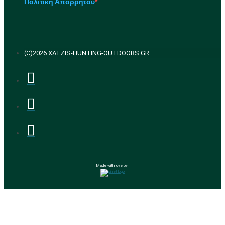
Πολιτική Απορρήτου
(C)2026 XATZIS-HUNTING-OUTDOORS.GR
Made with love by