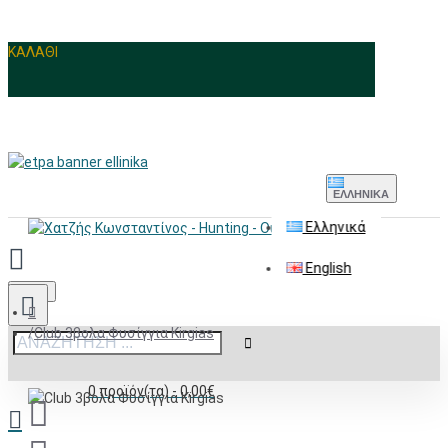
ΚΑΛΑΘΙ
ΕΛΛΗΝΙΚΆ
Ελληνικά
English
Menu
Club 3βολα Φυσίγγια Kirgias
0 προϊόν(τα) - 0,00€