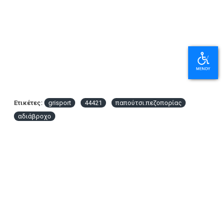
Ετικέτες:
grisport
44421
παπούτσι.πεζοπορίας
αδιάβροχο