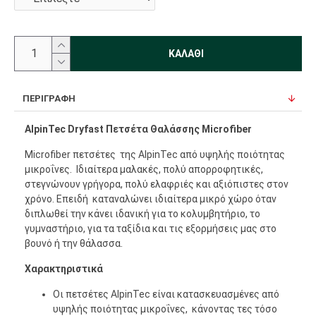
ΚΑΛΆΘΙ
ΠΕΡΙΓΡΑΦΉ
AlpinTec Dryfast Πετσέτα Θαλάσσης Microfiber
Microfiber πετσέτες της AlpinTec από υψηλής ποιότητας
μικροΐνες. Iδιαίτερα μαλακές, πολύ απορροφητικές,
στεγνώνουν γρήγορα, πολύ ελαφριές και αξιόπιστες στον
χρόνο. Επειδή καταναλώνει ιδιαίτερα μικρό χώρο όταν
διπλωθεί την κάνει ιδανική για το κολυμβητήριο, το
γυμναστήριο, για τα ταξίδια και τις εξορμήσεις μας στο
βουνό ή την θάλασσα.
Χαρακτηριστικά
Οι πετσέτες AlpinTec είναι κατασκευασμένες από
υψηλής ποιότητας μικροΐνες, κάνοντας τες τόσο