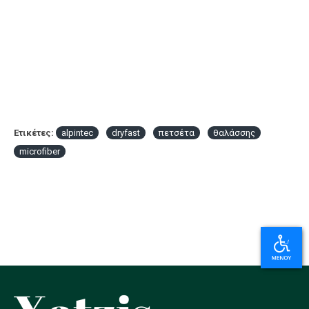
Ετικέτες:
alpintec
dryfast
πετσέτα
θαλάσσης
microfiber