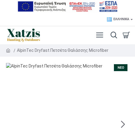
ΕΛΛΗΝΙΚΆ
AlpinTec Dryfast Πετσέτα Θαλάσσης Microfiber
NEO