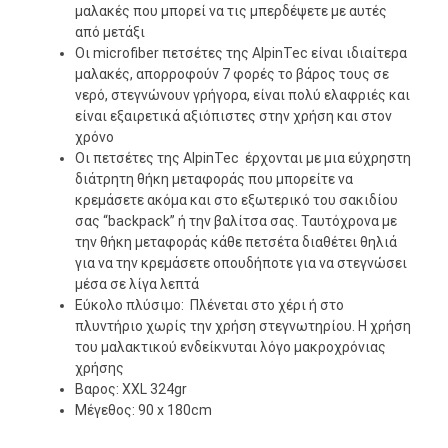
μαλακές που μπορεί να τις μπερδέψετε με αυτές
από μετάξι
Οι microfiber πετσέτες της AlpinTec είναι ιδιαίτερα
μαλακές, απορροφούν 7 φορές το βάρος τους σε
νερό, στεγνώνουν γρήγορα, είναι πολύ ελαφριές και
είναι εξαιρετικά αξιόπιστες στην χρήση και στον
χρόνο
Οι πετσέτες της AlpinTec έρχονται με μια εύχρηστη
διάτρητη θήκη μεταφοράς που μπορείτε να
κρεμάσετε ακόμα και στο εξωτερικό του σακιδίου
σας “backpack” ή την βαλίτσα σας. Ταυτόχρονα με
την θήκη μεταφοράς κάθε πετσέτα διαθέτει θηλιά
για να την κρεμάσετε οπουδήποτε για να στεγνώσει
μέσα σε λίγα λεπτά
Εύκολο πλύσιμο: Πλένεται στο χέρι ή στο
πλυντήριο χωρίς την χρήση στεγνωτηρίου. Η χρήση
του μαλακτικού ενδείκνυται λόγο μακροχρόνιας
χρήσης
Βαρος: XXL 324gr
Μέγεθος: 90 x 180cm