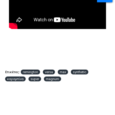
Ετικέτες:
remington
versa
max
synthetic
καραμπίνα
super
magnum