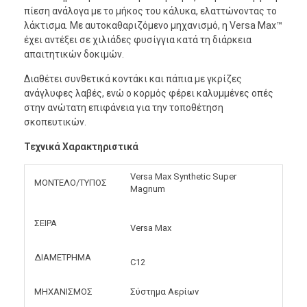
πίεση ανάλογα με το μήκος του κάλυκα, ελαττώνοντας το
λάκτισμα. Με αυτοκαθαριζόμενο μηχανισμό, η Versa Max™
έχει αντέξει σε χιλιάδες φυσίγγια κατά τη διάρκεια
απαιτητικών δοκιμών.
Διαθέτει συνθετικά κοντάκι και πάπια με γκρίζες
ανάγλυφες λαβές, ενώ ο κορμός φέρει καλυμμένες οπές
στην ανώτατη επιφάνεια για την τοποθέτηση
σκοπευτικών.
Τεχνικά Χαρακτηριστικά
Versa Max Synthetic Super
ΜΟΝΤΕΛΟ/ΤΥΠΟΣ
Magnum
ΣΕΙΡΑ
Versa Max
ΔΙΑΜΕΤΡΗΜΑ
C12
ΜΗΧΑΝΙΣΜΟΣ
Σύστημα Αερίων