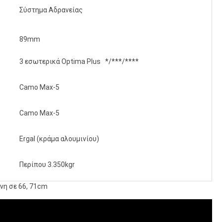
Σύστημα Αδρανείας
89mm
3 εσωτερικά Optima Plus */***/****
Camo Max-5
Camo Max-5
Ergal (κράμα αλουμινίου)
Περίπου 3.350kgr
νη σε 66, 71cm