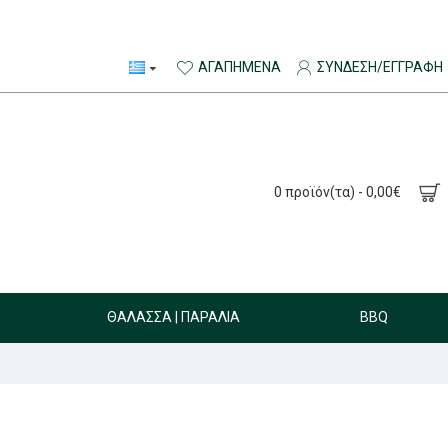
ΑΓΑΠΗΜΈΝΑ
ΣΎΝΔΕΣΗ/ΕΓΓΡΑΦΉ
0 προϊόν(τα) - 0,00€
ΘΆΛΑΣΣΑ | ΠΑΡΑΛΊΑ
BBQ