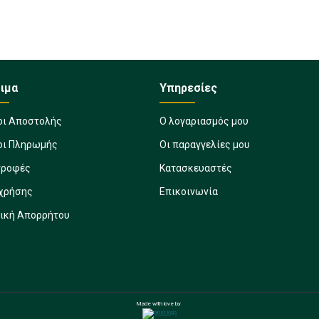
ιμα
Υπηρεσίες
οι Αποστολής
Ο λογαριασμός μου
οι Πληρωμής
Οι παραγγελίες μου
τροφές
Κατασκευαστές
 χρήσης
Επικοινωνία
τική Απορρήτου
Made with love by