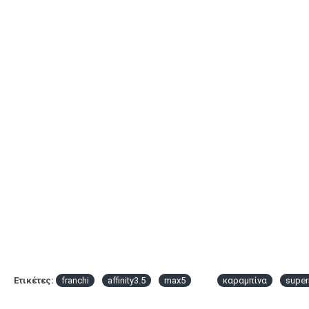
Ετικέτες:
franchi
affinity3.5
max5
καραμπίνα
supe