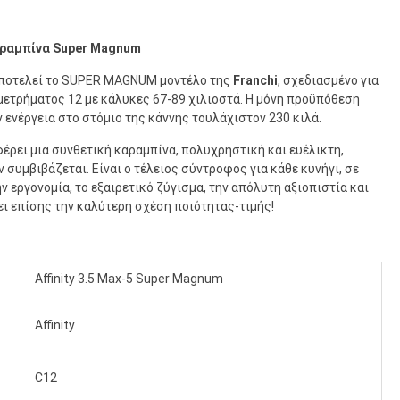
 Καραμπίνα Super Magnum
ποτελεί το SUPER MAGNUM μοντέλο της
Franchi
, σχεδιασμένο για
αμετρήματος 12 με κάλυκες 67-89 χιλιοστά. Η μόνη προϋπόθεση
ν ενέργεια στο στόμιο της κάννης τουλάχιστον 230 κιλά.
έρει μια συνθετική καραμπίνα, πολυχρηστική και ευέλικτη,
ν συμβιβάζεται. Είναι ο τέλειος σύντροφος για κάθε κυνήγι, σε
 εργονομία, το εξαιρετικό ζύγισμα, την απόλυτη αξιοπιστία και
ει επίσης την καλύτερη σχέση ποιότητας-τιμής!
Affinity 3.5 Max-5 Super Magnum
Affinity
C12