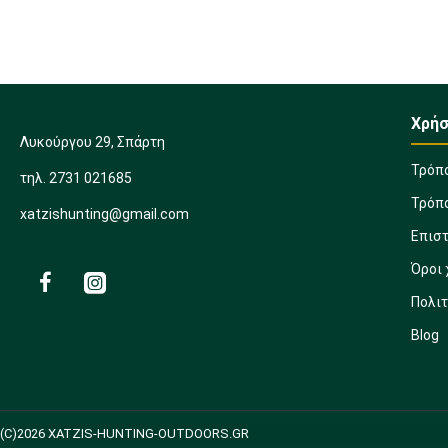
Χρήσ
Λυκούργου 29, Σπάρτη
Τρόπ
τηλ. 2731 021685
Τρόπ
xatzishunting@gmail.com
Επισ
Όροι
Πολι
Blog
(C)2026 XATZIS-HUNTING-OUTDOORS.GR