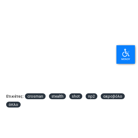
Ετικέτες:
crosman
stealth
shot
np2
αεροβόλο
όπλο