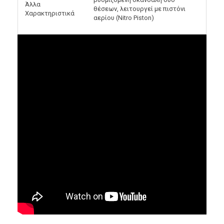
Άλλα
θέσεων, λειτουργεί με πιστόνι
Χαρακτηριστικά
αερίου (Nitro Piston)