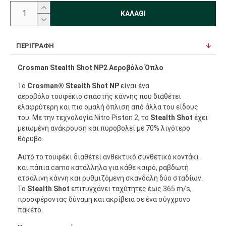
ΚΑΛΆΘΙ
ΠΕΡΙΓΡΑΦΉ
Crosman Stealth Shot NP2 Αεροβόλο Όπλο
Το
Crosman®
Stealth Shot
NP
είναι ένα
αεροβόλο τουφέκιο σπαστής κάννης που διαθέτει
ελαφρύτερη και πιο ομαλή όπλιση από άλλα του είδους
του. Με την τεχνολογία Nitro Piston 2, το
Stealth Shot
έχει
μειωμένη ανάκρουση και πυροβολεί με 70% λιγότερο
θόρυβο.
Αυτό το τουφέκι διαθέτει ανθεκτικό συνθετικό κοντάκι
και πάπια camo κατάλληλα για κάθε καιρό, ραβδωτή
ατσάλινη κάννη και ρυθμιζόμενη σκανδάλη δύο σταδίων.
Το
Stealth Shot
επιτυγχάνει ταχύτητες έως 365 m/s,
προσφέροντας δύναμη και ακρίβεια σε ένα σύγχρονο
πακέτο.