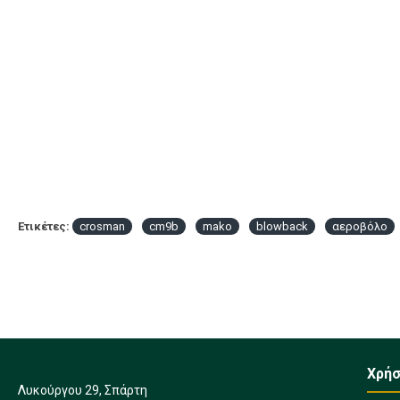
Ετικέτες:
crosman
cm9b
mako
blowback
αεροβόλο
Χρήσ
Λυκούργου 29, Σπάρτη