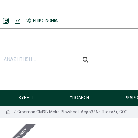
ΕΠΙΚΟΙΝΩΝΊΑ
ΚΥΝΉΓΙ
ΥΠΌΔΗΣΗ
ΨΑΡΟ
Crosman CM9B Mako Blowback Αεροβόλο Πιστόλι, CO2
ONLINE ONLY