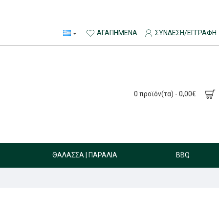
ΑΓΑΠΗΜΈΝΑ
ΣΎΝΔΕΣΗ/ΕΓΓΡΑΦΉ
0 προϊόν(τα) - 0,00€
ΘΆΛΑΣΣΑ | ΠΑΡΑΛΊΑ
BBQ