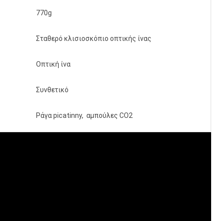
770g
Σταθερό κλισιοσκόπιο οπτικής ίνας
Οπτική ίνα
Συνθετικό
Ράγα picatinny, αμπούλες CO2