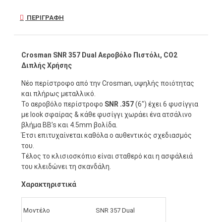
ΠΕΡΙΓΡΑΦΉ
Crosman SNR 357 Dual Αεροβόλο Πιστόλι, CO2
Διπλής Χρήσης
Νέο περίστροφο από την Crosman, υψηλής ποιότητας
και πλήρως μεταλλικό.
Το αεροβόλο περίστροφο
SNR .357
(6") έχει 6 φυσίγγια
με look σφαίρας & κάθε φυσίγγι χωράει ένα ατσάλινο
βλήμα BB’s και 4.5mm βολίδα.
Έτσι επιτυχαίνεται καθόλα ο αυθεντικός σχεδιασμός
του.
Τέλος το κλισιοσκόπιο είναι σταθερό και η ασφάλειά
του κλειδώνει τη σκανδάλη.
Χαρακτηριστικά
Μοντέλο
SNR 357 Dual