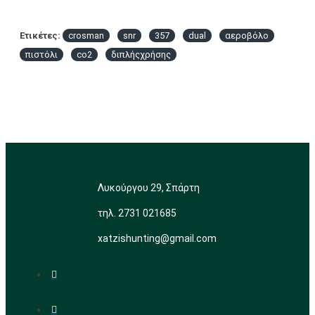
Ετικέτες:
crosman
snr
357
dual
αεροβόλο
πιστόλι
co2
διπλήςχρήσης
Λυκούργου 29, Σπάρτη
τηλ. 2731 021685
xatzishunting@gmail.com