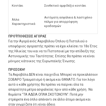
Κοντάκι
Συνθετικό αμφιδέξιο κοντάκι
Αυτόματη ασφάλεια & λαστιχένιο
Άλλα
πέλμα για απορρόφηση
Χαρακτηριστικά
κραδασμών
ΠΡΟΫΠΟΘΕΣΕΙΣ ΑΓΟΡΑΣ
Για την Αγορά ενός Αεροβόλου Όπλου ή Πιστολιού ο
υποψήφιος αγοραστής πρέπει να έχει κλείσει το 18ο Έτος
της Ηλικίας του και να το Πιστοποιεί με την επίδειξη της
Αστυνομικής του Ταυτότητας. Επίσης θα πρέπει να είναι
μόνιμος κάτοικος της Ευρωπαϊκής Ένωσης.
ΠΡΟΣΟΧΗ!
Τα Αεροβόλα ΔΕΝ είναι παιχνίδια. Μπορεί να προκαλέσουν
ΣΟΒΑΡΟ Τραυματισμό ή ακόμα και ΘΑΝΑΤΟ. Για τον λόγο
αυτό ο κάθε χρήστης θα πρέπει να παίρνει όλα τα
απαραίτητα μέτρα ασφαλείας πριν από κάθε χρήση. Να
θυμάστε "ΤΑ ΑΔΕΙΑ ΟΠΛΑ ΣΚΟΤΩΝΟΥΝ". Ποτέ μην
στρέφετε ένα όπλο απέναντι σε άλλο άτομο ακόμα και
όταν γνωρίζετε ότι είναι άδειο.