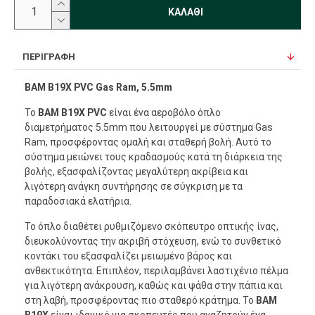
ΚΑΛΆΘΙ
ΠΕΡΙΓΡΑΦΉ
BAM B19X PVC Gas Ram, 5.5mm
Το
BAM B19X
PVC
είναι ένα αεροβόλο όπλο
διαμετρήματος 5.5mm που λειτουργεί με σύστημα Gas
Ram, προσφέροντας ομαλή και σταθερή βολή. Αυτό το
σύστημα μειώνει τους κραδασμούς κατά τη διάρκεια της
βολής, εξασφαλίζοντας μεγαλύτερη ακρίβεια και
λιγότερη ανάγκη συντήρησης σε σύγκριση με τα
παραδοσιακά ελατήρια.
Το όπλο διαθέτει ρυθμιζόμενο σκόπευτρο οπτικής ίνας,
διευκολύνοντας την ακριβή στόχευση, ενώ το συνθετικό
κοντάκι του εξασφαλίζει μειωμένο βάρος και
ανθεκτικότητα. Επιπλέον, περιλαμβάνει λαστιχένιο πέλμα
για λιγότερη ανάκρουση, καθώς και ψάθα στην πάπια και
στη λαβή, προσφέροντας πιο σταθερό κράτημα. Το
BAM
B19X
είναι ιδανικό για σκοπευτές που αναζητούν ένα