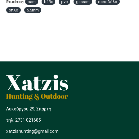
Ετικέτες:
bam
b19x
pvc
gasram
αεροβόλο
όπλο
5.5mm
Λυκούργου 29, Σπάρτη
τηλ. 2731 021685
xatzishunting@gmail.com