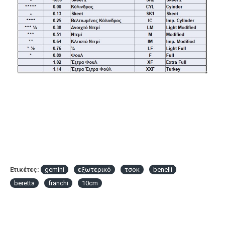
Ετικέτες:
gemini
εξωτερικό
τσοκ
benelli
beretta
franchi
10cm