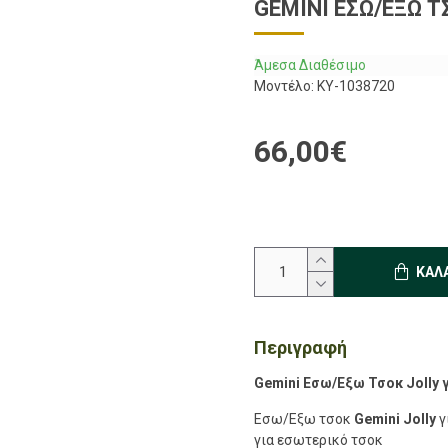
GEMINI ΕΣΩ/ΕΞΩ Τ
Άμεσα Διαθέσιμο
Μοντέλο:
KY-1038720
66,00€
ΚΑΛ
Περιγραφή
Gemini Εσω/Εξω Τσοκ Jolly γ
Εσω/Εξω τσοκ
Gemini Jolly
γ
για εσωτερικό τσοκ