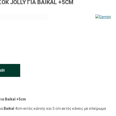
ΣΟΚ JOLLY ΓΙΑ BAIKAL +5CM
ΆΘΙ
ια Baikal +5cm
ια
Baikal
4cm εντός κάννης και 5 cm εκτός κάνεις με σπείρωμα