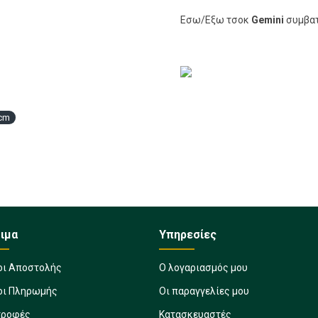
Εσω/Εξω τσοκ
Gemini
συμβατ
cm
ιμα
Υπηρεσίες
οι Αποστολής
Ο λογαριασμός μου
οι Πληρωμής
Οι παραγγελίες μου
τροφές
Κατασκευαστές