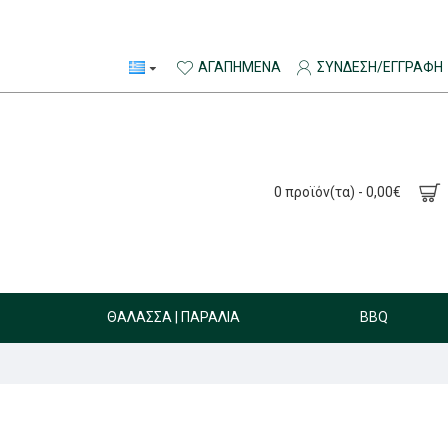
ΑΓΑΠΗΜΈΝΑ
ΣΎΝΔΕΣΗ/ΕΓΓΡΑΦΉ
0 προϊόν(τα) - 0,00€
ΘΆΛΑΣΣΑ | ΠΑΡΑΛΊΑ
BBQ