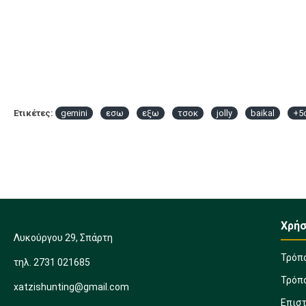
Ετικέτες:
gemini
εσω
εξω
τσοκ
jolly
baikal
+5
Χρήσ
Λυκούργου 29, Σπάρτη
Τρόπ
τηλ. 2731 021685
Τρόπ
xatzishunting@gmail.com
Επισ