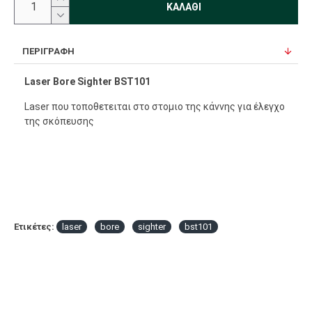
ΚΑΛΆΘΙ
ΠΕΡΙΓΡΑΦΉ
Laser Bore Sighter BST101
Laser που τοποθετειται στο στομιο της κάννης για έλεγχο
της σκόπευσης
Ετικέτες:
laser
bore
sighter
bst101