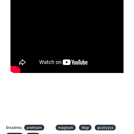
Ετικέτες:
premium
magnum
46gr
φυσίγγια