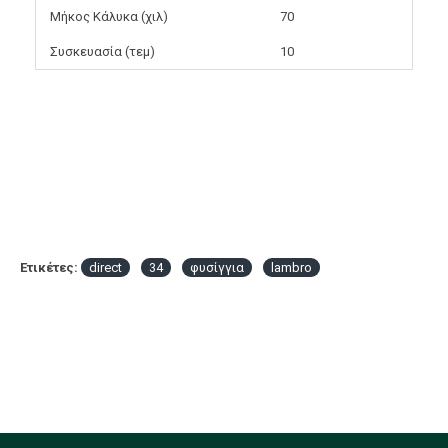
Μήκος Κάλυκα (χιλ)
70
Συσκευασία (τεμ)
10
Ετικέτες:
direct
34
φυσίγγια
lambro