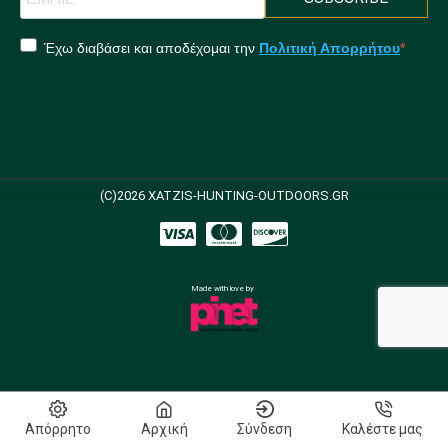
Έχω διαβάσει και αποδέχομαι την
Πολιτική Απορρήτου
(C)2026 XATZIS-HUNTING-OUTDOORS.GR
Made with love by
Απόρρητο
Αρχική
Σύνδεση
Καλέστε μας