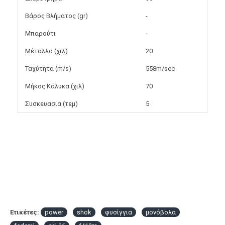
Βάρος Βλήματος (gr)
-
Μπαρούτι
-
Μέταλλο (χιλ)
20
Ταχύτητα (m/s)
558m/sec
Μήκος Κάλυκα (χιλ)
70
Συσκευασία (τεμ)
5
Ετικέτες:
power
shok
φυσίγγια
μονόβολα