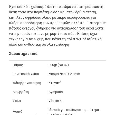
Έχει ειδικό σχεδιασμό ώστε το σώμα να διατηρεί σωστή
θέση τόσο στο περπάτημα όσο και στην όρθια στάση,
επιπλέον αφρώδες υλικό με μικρό αερόφουσκες για
πλήρη απορρόφηση των κραδασμών, αλλά και διάτρητους
πάτους ενεργού άνθρακα για ανακύκλωση του αέρα ώστε
να μην ιδρώνει και να μη μυρίζει το πόδι. Επίσης έχει
τεχνολογία total grip, που κάνει τη σόλα αντιολισθητική
αλλά και ανθεκτική σε όλα τα εδάφη
Χαρακτηριστικά
Βάρος
800gr (No.42)
Εξωτερικό Υλικό
Δέρμα Nabuk 2.8mm
Αδιαβροχοποίηση
Στεγανό
Μεμβράνη
Sympatex
Σόλα
Vibram 4
Ιδανικό για πολύωρο περπάτημα
Λοιπά
σε όλα τα εδάφη