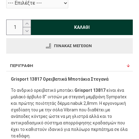
ΚΑΛΆΘΙ
ΠΊΝΑΚΑΣ ΜΕΓΕΘΏΝ
ΠΕΡΙΓΡΑΦΉ
Grisport 13817 Ορειβατικά Μποτάκια Στεγανά
Το ανδρικό ορειβατικό μποτάκι
Grisport 13817
είναι ένα
μαλακό άρβυλο 8” ιντσών με στεγανή μεμβράνη Sympatex
και πρώτης ποιότητάς δέρμα nabuk 2,8mm. Η εργονομική
σχεδίαση του με την σόλα Vibram που διαθέτει με
ανάποδες κόντρες ώστε να μη γλιστρά αλλά και το
αντικραδασμικό σύστημα απορρόφησης κραδασμών που
έχει το καθιστούν ιδανικό για πολύωρο περπάτημα σε όλα
τα εδάφη.