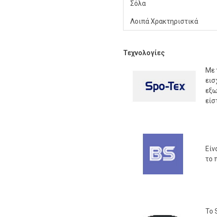
Σόλα
Λοιπά Χρακτηριστικά
Τεχνολογίες
Με 
εισ
εξω
είσ
Είν
το 
Το 