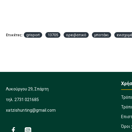
Ετικέτες:
grisport
13705
ορειβατικό
μποτάκι
ενισχυμ
Χρήσ
Λυκούργου 29, Σπάρτη
Τρόπ
τηλ. 2731 021685
Τρόπ
xatzishunting@gmail.com
Επισ
Όροι