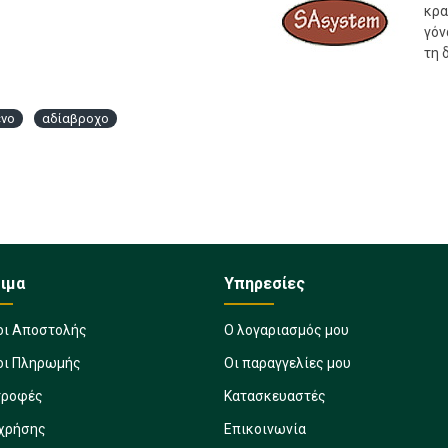
κρα
γόν
τη 
ένο
αδίαβροχο
ιμα
Υπηρεσίες
οι Αποστολής
Ο λογαριασμός μου
οι Πληρωμής
Οι παραγγελίες μου
τροφές
Κατασκευαστές
 χρήσης
Επικοινωνία