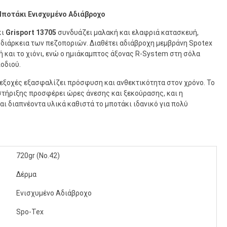
Μποτάκι Ενισχυμένο Αδιάβροχο
κι
Grisport 13705
συνδυάζει μαλακή και ελαφριά κατασκευή,
διάρκεια των πεζοποριών. Διαθέτει αδιάβροχη μεμβράνη Spotex
ή και το χιόνι, ενώ ο ημιάκαμπτος άξονας R-System στη σόλα
οδιού.
οεξοχές εξασφαλίζει πρόσφυση και ανθεκτικότητα στον χρόνο. Το
ήριξης προσφέρει ώρες άνεσης και ξεκούρασης, και η
ι διαπνέοντα υλικά καθιστά το μποτάκι ιδανικό για πολύ
720gr (No.42)
Δέρμα
Ενισχυμένο Αδιάβροχο
Spo-Tex