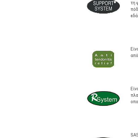
τη 
πόδ
εδ
Είν
από
Είν
πλα
οπο
SAS