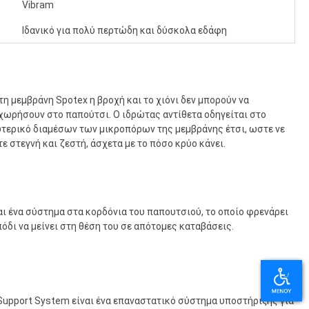
Vibram
Ιδανικό για πολύ περτώδη και δύσκολα εδάφη
τη μεμβράνη Spotex η βροχή και το χιόνι δεν μπορούν να
χωρήσουν στο παπούτσι. Ο ιδρώτας αντίθετα οδηγείται στο
τερικό διαμέσων των μικροπόρων της μεμβράνης έτσι, ωστε νε
τε στεγνή και ζεστή, άσχετα με το πόσο κρύο κάνει.
αι ένα σύστημα στα κορδόνια του παπουτσιού, το οποίο φρενάρει
πόδι να μείνει στη θέση του σε απότομες καταβάσεις.
Support System είναι ένα επαναστατικό σύστημα υποστήριξης για