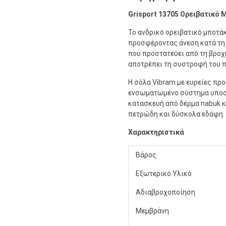
Grisport 13705 Ορειβατικό 
Το ανδρικό ορειβατικό μποτά
προσφέροντας άνεση κατά τη 
που προστατεύει από τη βροχ
αποτρέπει τη συστροφή του π
Η σόλα Vibram με ευρείες πρ
ενσωματωμένο σύστημα υποστ
κατασκευή από δέρμα nabuk κα
πετρώδη και δύσκολα εδάφη.
Χαρακτηριστικά
Βάρος
Εξωτερικό Υλικό
Αδιαβροχοποίηση
Μεμβράνη