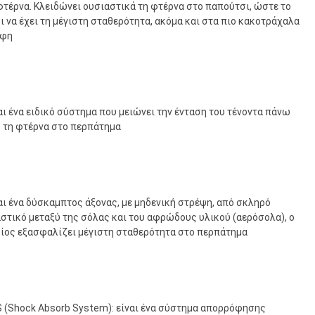
φτέρνα. Κλειδώνει ουσιαστικά τη φτέρνα στο παπούτσι, ώστε το
ι να έχει τη μέγιστη σταθερότητα, ακόμα και στα πιο κακοτράχαλα
άφη
αι ένα ειδικό σύστημα που μειώνει την ένταση του τένοντα πάνω
 τη φτέρνα στο περπάτημα
αι ένα δύσκαμπτος άξονας, με μηδενική στρέψη, από σκληρό
στικό μεταξύ της σόλας και του αφρώδους υλικού (αερόσολα), ο
ίος εξασφαλίζει μέγιστη σταθερότητα στο περπάτημα
 (Shock Absorb System): είναι ένα σύστημα απορρόφησης