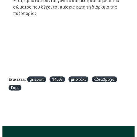
Έτσι, προστατεύονται γόνατα και μέση και σημεία του
σώματος που δέχονται πιέσεις κατά τη διάρκεια της
πεζοπορίας
Ετικέτες:
grisport
14503
μποτάκι
αδιάβροχο
Γκρι