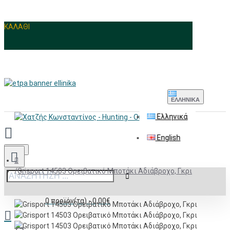
ΚΑΛΑΘΙ
ΕΛΛΗΝΙΚΆ
Ελληνικά
English
Menu
Grisport 14503 Ορειβατικό Μποτάκι Αδιάβροχο, Γκρι
0 προϊόν(τα) - 0,00€