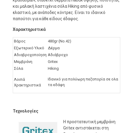
κραδασμών, διαθέτει δέρματα nabuk υψηλής ποιότητας
και μαλακή λαστιχένια σόλα Hiking από φυσικό
ελαστικό, με ανάποδες κόντρες. Είναι το ιδανικό
παπούτσι για κάθε είδους έδαφος.
Χαρακτηριστικά
Βάρος
480gr (No.42)
Εξωτερικό Υλικό
Δέρμα
Αδιαβροχοποίηση
Αδιάβροχο
Μεμβράνη
Gritex
Σόλα
Hiking
Ιδανικό για πολύωρη πεζοπορία σε ολα
Λοιπά
τα εδάφη
Χρακτηριστικά
Τεχνολογίες
Η προστατευτική μεμβράνη
Gritex αντιστέκεται στη