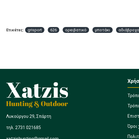
Ετικέτες:
grisport
626
ορειβατικό
μποτάκι
αδιάβροχ
Χρήσ
Τρόπ
Τρόπ
Επισ
Λυκούργου 29, Σπάρτη
Όροι
τηλ. 2731 021685
Πολι
xatzishunting@gmail.com