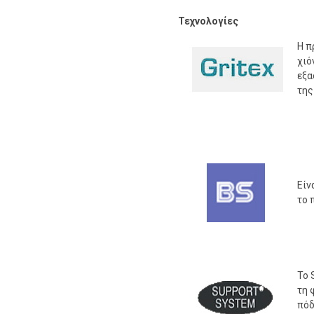
Τεχνολογίες
Η π
χιό
εξα
της
Είν
το 
Το 
τη 
πόδ