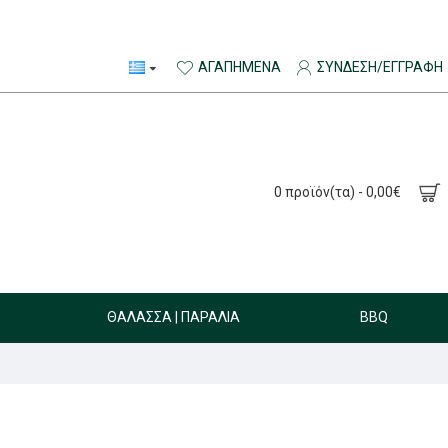
ΑΓΑΠΗΜΈΝΑ
ΣΎΝΔΕΣΗ/ΕΓΓΡΑΦΉ
0 προϊόν(τα) - 0,00€
ΘΆΛΑΣΣΑ | ΠΑΡΑΛΊΑ
BBQ