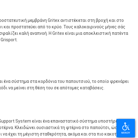
ροστατευτική μεμβράνη Gritex αντιστέκεται στη βροχή και στο
νι και προστατεύει από το κρύο. Τους καλοκαιρινούς μήνες σάς
σφαλίζει καλή αναπνοή. Η Gritex είναι μια αποκλειστική πατέντα
 Grisport.
αι ένα σύστημα στα κορδόνια του παπουτσιού, το οποίο φρενάρει
πόδι να μείνει στη θέση του σε απότομες καταβάσεις.
Support System είναι ένα επαναστατικό σύστημα υποστήριξης για
φτέρνα. Κλειδώνει ουσιαστικά τη φτέρνα στο παπούτσι, ώστε το
ι να έχει τη μέγιστη σταθερότητα, ακόμα και στα πιο κακοτράχαλα