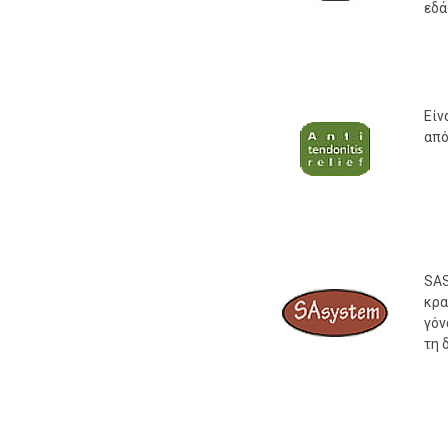
εδ
Είν
από
SAS
κρα
γόν
τη 