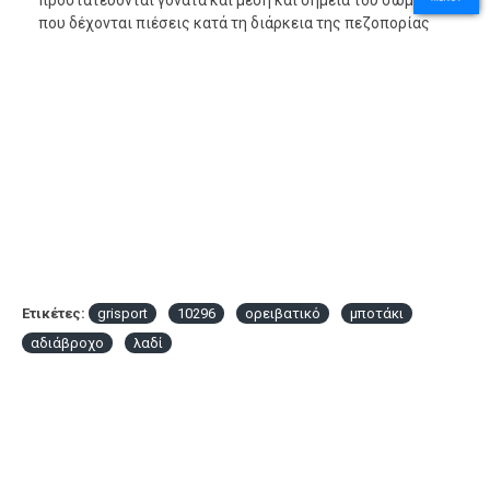
που δέχονται πιέσεις κατά τη διάρκεια της πεζοπορίας
Ετικέτες:
grisport
10296
ορειβατικό
μποτάκι
αδιάβροχο
λαδί