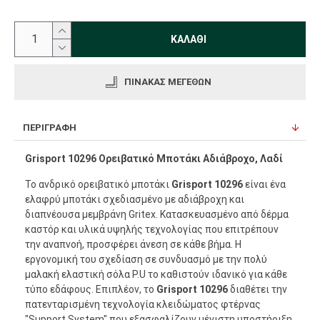
ΚΑΛΆΘΙ
ΠΊΝΑΚΑΣ ΜΕΓΕΘΏΝ
ΠΕΡΙΓΡΑΦΉ
Grisport 10296 Ορειβατικό Μποτάκι Αδιάβροχο, Λαδί
Το ανδρικό ορειβατικό μποτάκι
Grisport 10296
είναι ένα
ελαφρύ μποτάκι σχεδιασμένο με αδιάβροχη και
διαπνέουσα μεμβράνη Gritex. Κατασκευασμένο από δέρμα
καστόρ και υλικά υψηλής τεχνολογίας που επιτρέπουν
την αναπνοή, προσφέρει άνεση σε κάθε βήμα. Η
εργονομική του σχεδίαση σε συνδυασμό με την πολύ
μαλακή ελαστική σόλα P.U το καθιστούν ιδανικό για κάθε
τύπο εδάφους. Επιπλέον, το
Grisport 10296
διαθέτει την
πατενταρισμένη τεχνολογία κλειδώματος φτέρνας
"Support System" που εξασφαλίζουν μέγιστη υποστήριξη