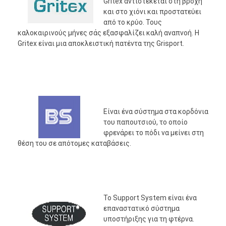
Gritex αντιστέκεται στη βροχή
και στο χιόνι και προστατεύει
από το κρύο. Τους
καλοκαιρινούς μήνες σάς εξασφαλίζει καλή αναπνοή. Η
Gritex είναι μια αποκλειστική πατέντα της Grisport.
Είναι ένα σύστημα στα κορδόνια
του παπουτσιού, το οποίο
φρενάρει το πόδι να μείνει στη
θέση του σε απότομες καταβάσεις.
Το Support System είναι ένα
επαναστατικό σύστημα
υποστήριξης για τη φτέρνα.