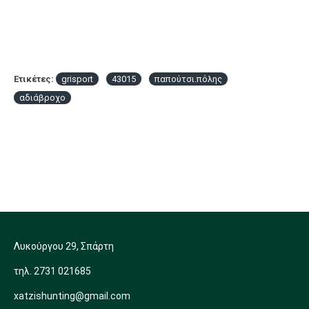
Ετικέτες:
grisport
43015
παπούτσι.πόλης
αδιάβροχο
Λυκούργου 29, Σπάρτη
τηλ. 2731 021685
xatzishunting@gmail.com