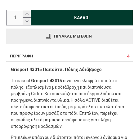
ΚΑΛΆΘΙ
ΠΊΝΑΚΑΣ ΜΕΓΕΘΏΝ
ΠΕΡΙΓΡΑΦΉ
Grisport 43015 Παπούτσι Πόλης Αδιάβροχο
Το casual
Grisport 43015
είναι ένα ελαφρύ παπούτσι
πόλης, εξοπλισμένο με αδιάβροχη και διαπνέουσα
μεμβράνη Gritex. Κατασκευάζεται από δέρμα λαδιού και
προηγμένα διαπνέοντα υλικά. Η σόλα ACTIVE διαθέτει
πέντε διαφορετικά επίπεδα, με μικρά ελαστικά ελατήρια
που προσφέρουν μασάζ στο πόδι. Επιπλέον, περιέχει
αφρώδες υλικό με μικρο-αερόφουσκες για πλήρη
απορρόφηση κραδασμών.
Επιπλέων υπάρχουν διάτρητοι πάτοι ενεργού άνθρακα για